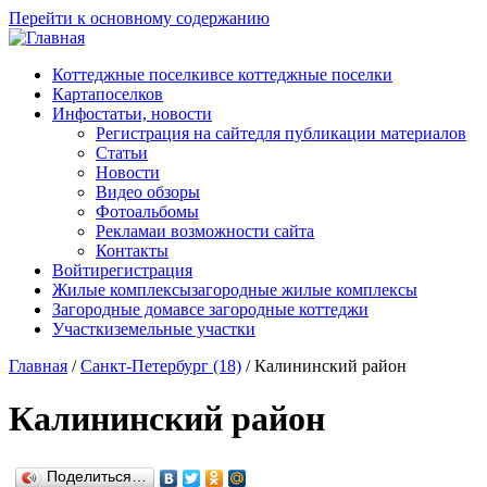
Перейти к основному содержанию
Коттеджные поселки
все коттеджные поселки
Карта
поселков
Инфо
статьи, новости
Регистрация на сайте
для публикации материалов
Статьи
Новости
Видео обзоры
Фотоальбомы
Реклама
и возможности сайта
Контакты
Войти
регистрация
Жилые комплексы
загородные жилые комплексы
Загородные дома
все загородные коттеджи
Участки
земельные участки
Главная
/
Санкт-Петербург (18)
/
Калининский район
Калининский район
Поделиться…