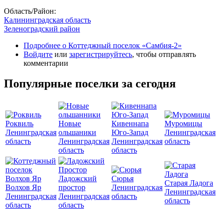
Область/Район:
Калининградская область
Зеленоградский район
Подробнее
о Коттеджный поселок «Самбия-2»
Войдите
или
зарегистрируйтесь
, чтобы отправлять
комментарии
Популярные поселки за сегодня
Роквиль
Новые
Кивеннапа
Муромицы
Ленинградская
ольшаники
Юго-Запад
Ленинградская
область
Ленинградская
Ленинградская
область
область
область
Ладожский
Сюрья
Старая Ладога
Волхов Яр
простор
Ленинградская
Ленинградская
Ленинградская
Ленинградская
область
область
область
область