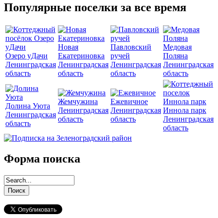
Популярные поселки за все время
Новая
Павловский
Медовая
Озеро уДачи
Екатериновка
ручей
Поляна
Ленинградская
Ленинградская
Ленинградская
Ленинградская
область
область
область
область
Жемчужина
Ежевичное
Долина Уюта
Ленинградская
Ленинградская
Иннола парк
Ленинградская
область
область
Ленинградская
область
область
Форма поиска