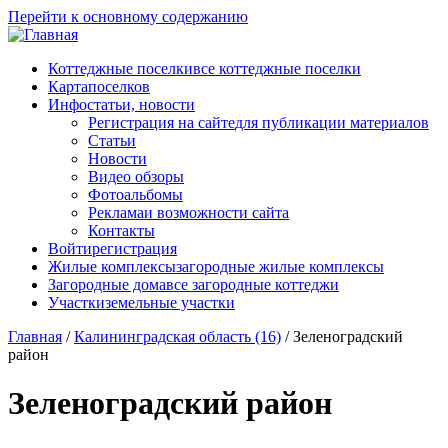
Перейти к основному содержанию
Коттеджные поселки
все коттеджные поселки
Карта
поселков
Инфо
статьи, новости
Регистрация на сайте
для публикации материалов
Статьи
Новости
Видео обзоры
Фотоальбомы
Реклама
и возможности сайта
Контакты
Войти
регистрация
Жилые комплексы
загородные жилые комплексы
Загородные дома
все загородные коттеджи
Участки
земельные участки
Главная
/
Калининградская область (16)
/
Зеленоградский
район
Зеленоградский район