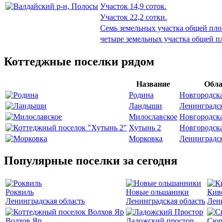
Участок 14,9 соток.
Участок 22,2 сотки.
Семь земельных участка общей пло
четыре земельных участка общей п
Коттеджные поселки рядом
Название
Обла
Родина
Новгородска
Ландыши
Ленинградск
Милославское
Новгородска
Хутынь 2
Новгородска
Морковка
Ленинградск
Популярные поселки за сегодня
Роквиль
Новые ольшаники
Кив
Ленинградская область
Ленинградская область
Лен
Волхов Яр
Ладожский простор
Сюр