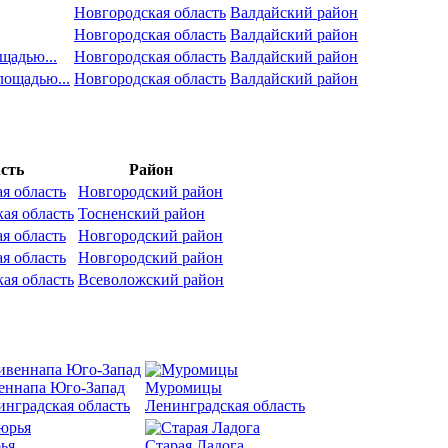
Новгородская область
Валдайский район
Новгородская область
Валдайский район
щадью...
Новгородская область
Валдайский район
лощадью...
Новгородская область
Валдайский район
сть
Район
я область
Новгородский район
ая область
Тосненский район
я область
Новгородский район
я область
Новгородский район
ая область
Всеволожский район
еннапа Юго-Запад
Муромицы
инградская область
Ленинградская область
ья
Старая Ладога