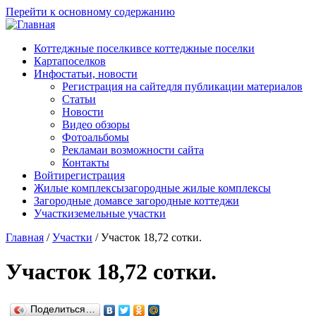
Перейти к основному содержанию
Коттеджные поселки
все коттеджные поселки
Карта
поселков
Инфо
статьи, новости
Регистрация на сайте
для публикации материалов
Статьи
Новости
Видео обзоры
Фотоальбомы
Реклама
и возможности сайта
Контакты
Войти
регистрация
Жилые комплексы
загородные жилые комплексы
Загородные дома
все загородные коттеджи
Участки
земельные участки
Главная
/
Участки
/
Участок 18,72 сотки.
Участок 18,72 сотки.
Поделиться…