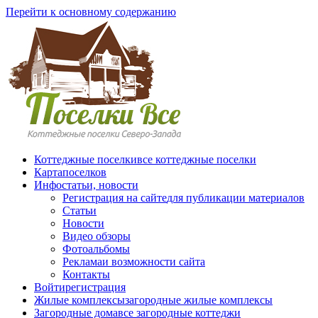
Перейти к основному содержанию
Коттеджные поселки
все коттеджные поселки
Карта
поселков
Инфо
статьи, новости
Регистрация на сайте
для публикации материалов
Статьи
Новости
Видео обзоры
Фотоальбомы
Реклама
и возможности сайта
Контакты
Войти
регистрация
Жилые комплексы
загородные жилые комплексы
Загородные дома
все загородные коттеджи