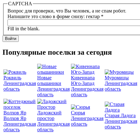
CAPTCHA
Вопрос для проверки, что Вы человек, а не спам робот.
Напишите это слово в форме снизу: гектар
*
Fill in the blank.
Популярные поселки за сегодня
Роквиль
Новые
Кивеннапа
Муромицы
Ленинградская
ольшаники
Юго-Запад
Ленинградская
область
Ленинградская
Ленинградская
область
область
область
Ладожский
Сюрья
Старая Ладога
Волхов Яр
простор
Ленинградская
Ленинградская
Ленинградская
Ленинградская
область
область
область
область