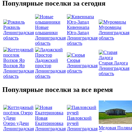
Популярные поселки за сегодня
Роквиль
Новые
Кивеннапа
Муромицы
Ленинградская
ольшаники
Юго-Запад
Ленинградская
область
Ленинградская
Ленинградская
область
область
область
Ладожский
Сюрья
Старая Ладога
Волхов Яр
простор
Ленинградская
Ленинградская
Ленинградская
Ленинградская
область
область
область
область
Популярные поселки за все время
Новая
Павловский
Озеро уДачи
Екатериновка
ручей
Медовая Полян
Ленинградская
Ленинградская
Ленинградская