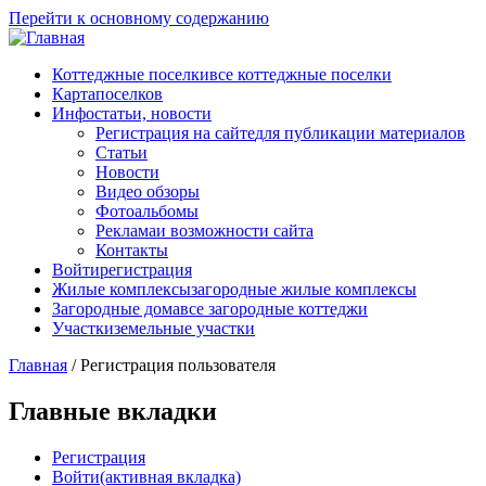
Перейти к основному содержанию
Коттеджные поселки
все коттеджные поселки
Карта
поселков
Инфо
статьи, новости
Регистрация на сайте
для публикации материалов
Статьи
Новости
Видео обзоры
Фотоальбомы
Реклама
и возможности сайта
Контакты
Войти
регистрация
Жилые комплексы
загородные жилые комплексы
Загородные дома
все загородные коттеджи
Участки
земельные участки
Главная
/
Регистрация пользователя
Главные вкладки
Регистрация
Войти
(активная вкладка)