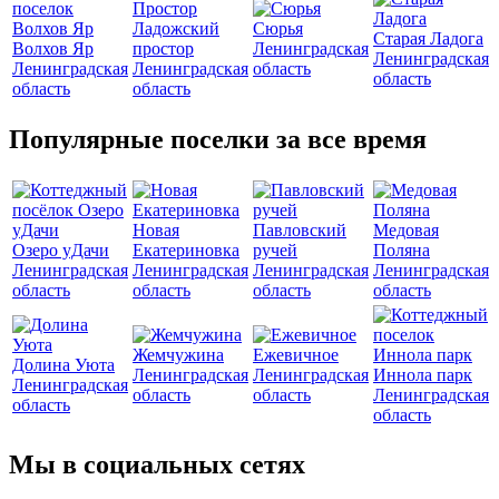
Ладожский
Сюрья
Старая Ладога
Волхов Яр
простор
Ленинградская
Ленинградская
Ленинградская
Ленинградская
область
область
область
область
Популярные поселки за все время
Новая
Павловский
Медовая
Озеро уДачи
Екатериновка
ручей
Поляна
Ленинградская
Ленинградская
Ленинградская
Ленинградская
область
область
область
область
Жемчужина
Ежевичное
Долина Уюта
Ленинградская
Ленинградская
Иннола парк
Ленинградская
область
область
Ленинградская
область
область
Мы в социальных сетях