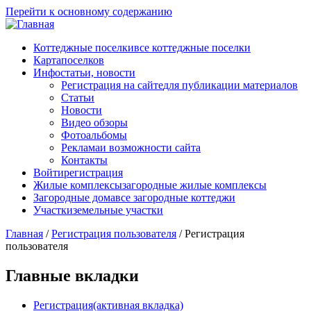
Перейти к основному содержанию
Коттеджные поселки
все коттеджные поселки
Карта
поселков
Инфо
статьи, новости
Регистрация на сайте
для публикации материалов
Статьи
Новости
Видео обзоры
Фотоальбомы
Реклама
и возможности сайта
Контакты
Войти
регистрация
Жилые комплексы
загородные жилые комплексы
Загородные дома
все загородные коттеджи
Участки
земельные участки
Главная
/
Регистрация пользователя
/
Регистрация
пользователя
Главные вкладки
Регистрация
(активная вкладка)