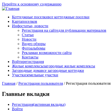
Перейти к основному содержанию
Коттеджные поселки
все коттеджные поселки
Карта
поселков
Инфо
статьи, новости
Регистрация на сайте
для публикации материалов
Статьи
Новости
Видео обзоры
Фотоальбомы
Реклама
и возможности сайта
Контакты
Войти
регистрация
Жилые комплексы
загородные жилые комплексы
Загородные дома
все загородные коттеджи
Участки
земельные участки
Главная
/
Регистрация пользователя
/
Регистрация пользователя
Главные вкладки
Регистрация
(активная вкладка)
Войти