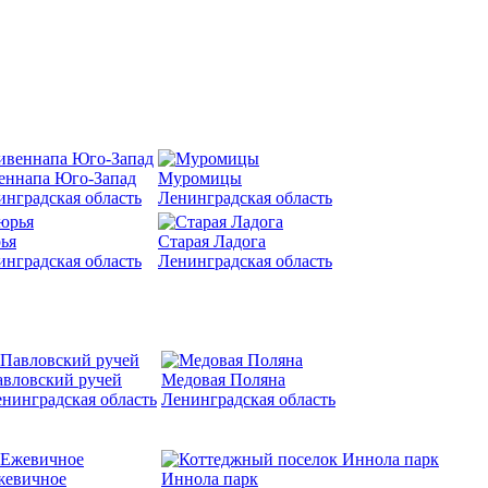
еннапа Юго-Запад
Муромицы
инградская область
Ленинградская область
ья
Старая Ладога
инградская область
Ленинградская область
вловский ручей
Медовая Поляна
нинградская область
Ленинградская область
жевичное
Иннола парк