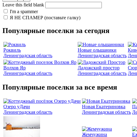
Leave this field blank
I'm a spammer
Я НЕ СПАМЕР (поставьте галку)
Популярные поселки за сегодня
Роквиль
Новые ольшаники
Кив
Ленинградская область
Ленинградская область
Лен
Волхов Яр
Ладожский простор
Сюр
Ленинградская область
Ленинградская область
Лен
Популярные поселки за все время
Озеро уДачи
Новая Екатериновка
Па
Ленинградская область
Ленинградская область
Ле
Жемчужина
Е