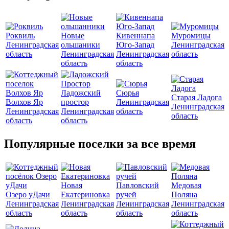
Роквиль
Новые
Кивеннапа
Муромицы
Ленинградская
ольшаники
Юго-Запад
Ленинградская
область
Ленинградская
Ленинградская
область
область
область
Ладожский
Сюрья
Старая Ладога
Волхов Яр
простор
Ленинградская
Ленинградская
Ленинградская
Ленинградская
область
область
область
область
Популярные поселки за все время
Новая
Павловский
Медовая
Озеро уДачи
Екатериновка
ручей
Поляна
Ленинградская
Ленинградская
Ленинградская
Ленинградская
область
область
область
область