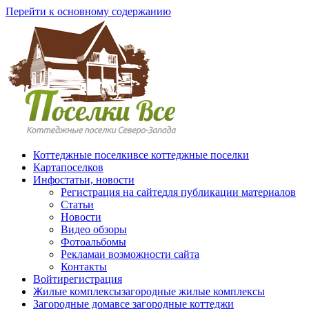
Перейти к основному содержанию
Коттеджные поселки
все коттеджные поселки
Карта
поселков
Инфо
статьи, новости
Регистрация на сайте
для публикации материалов
Статьи
Новости
Видео обзоры
Фотоальбомы
Реклама
и возможности сайта
Контакты
Войти
регистрация
Жилые комплексы
загородные жилые комплексы
Загородные дома
все загородные коттеджи