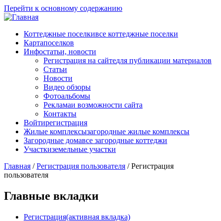
Перейти к основному содержанию
Коттеджные поселки
все коттеджные поселки
Карта
поселков
Инфо
статьи, новости
Регистрация на сайте
для публикации материалов
Статьи
Новости
Видео обзоры
Фотоальбомы
Реклама
и возможности сайта
Контакты
Войти
регистрация
Жилые комплексы
загородные жилые комплексы
Загородные дома
все загородные коттеджи
Участки
земельные участки
Главная
/
Регистрация пользователя
/
Регистрация
пользователя
Главные вкладки
Регистрация
(активная вкладка)