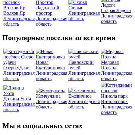
Ладожский
Сюрья
Старая Ладога
Волхов Яр
простор
Ленинградская
Ленинградская
Ленинградская
Ленинградская
область
область
область
область
Популярные поселки за все время
Новая
Павловский
Медовая
Озеро уДачи
Екатериновка
ручей
Поляна
Ленинградская
Ленинградская
Ленинградская
Ленинградская
область
область
область
область
Жемчужина
Ежевичное
Долина Уюта
Ленинградская
Ленинградская
Иннола парк
Ленинградская
область
область
Ленинградская
область
область
Мы в социальных сетях