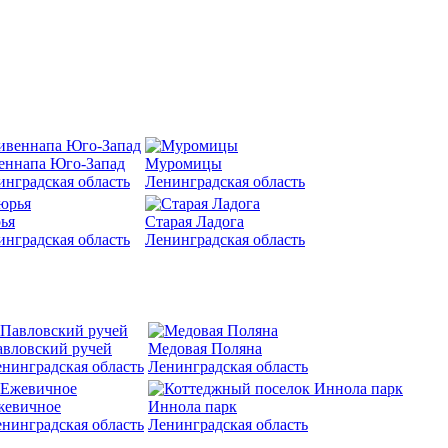
еннапа Юго-Запад
Муромицы
инградская область
Ленинградская область
ья
Старая Ладога
инградская область
Ленинградская область
вловский ручей
Медовая Поляна
нинградская область
Ленинградская область
жевичное
Иннола парк
нинградская область
Ленинградская область