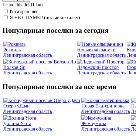
Leave this field blank
I'm a spammer
Я НЕ СПАМЕР (поставьте галку)
Популярные поселки за сегодня
Роквиль
Новые ольшаники
Кив
Ленинградская область
Ленинградская область
Лен
Волхов Яр
Ладожский простор
Сюр
Ленинградская область
Ленинградская область
Лен
Популярные поселки за все время
Озеро уДачи
Новая Екатериновка
Па
Ленинградская область
Ленинградская область
Ле
Долина Уюта
Жемчужина
Е
Ленинградская область
Ленинградская область
Ле