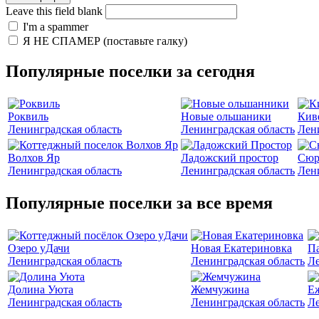
Leave this field blank
I'm a spammer
Я НЕ СПАМЕР (поставьте галку)
Популярные поселки за сегодня
Роквиль
Новые ольшаники
Кив
Ленинградская область
Ленинградская область
Лен
Волхов Яр
Ладожский простор
Сюр
Ленинградская область
Ленинградская область
Лен
Популярные поселки за все время
Озеро уДачи
Новая Екатериновка
Па
Ленинградская область
Ленинградская область
Ле
Долина Уюта
Жемчужина
Е
Ленинградская область
Ленинградская область
Ле