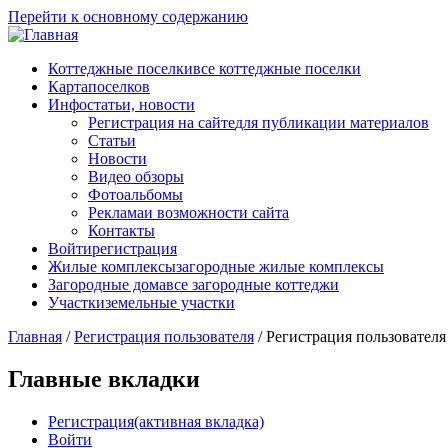
Перейти к основному содержанию
Коттеджные поселки
все коттеджные поселки
Карта
поселков
Инфо
статьи, новости
Регистрация на сайте
для публикации материалов
Статьи
Новости
Видео обзоры
Фотоальбомы
Реклама
и возможности сайта
Контакты
Войти
регистрация
Жилые комплексы
загородные жилые комплексы
Загородные дома
все загородные коттеджи
Участки
земельные участки
Главная
/
Регистрация пользователя
/
Регистрация пользователя
Главные вкладки
Регистрация
(активная вкладка)
Войти