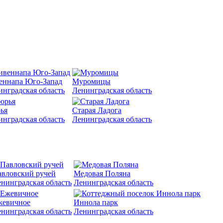
еннапа Юго-Запад
Муромицы
инградская область
Ленинградская область
ья
Старая Ладога
инградская область
Ленинградская область
вловский ручей
Медовая Поляна
нинградская область
Ленинградская область
жевичное
Иннола парк
нинградская область
Ленинградская область