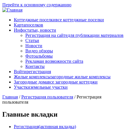
Перейти к основному содержанию
Коттеджные поселки
все коттеджные поселки
Карта
поселков
Инфо
статьи, новости
Регистрация на сайте
для публикации материалов
Статьи
Новости
Видео обзоры
Фотоальбомы
Реклама
и возможности сайта
Контакты
Войти
регистрация
Жилые комплексы
загородные жилые комплексы
Загородные дома
все загородные коттеджи
Участки
земельные участки
Главная
/
Регистрация пользователя
/
Регистрация
пользователя
Главные вкладки
Регистрация
(активная вкладка)