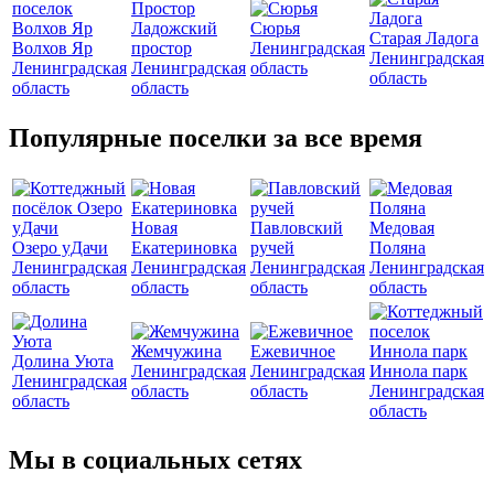
Ладожский
Сюрья
Старая Ладога
Волхов Яр
простор
Ленинградская
Ленинградская
Ленинградская
Ленинградская
область
область
область
область
Популярные поселки за все время
Новая
Павловский
Медовая
Озеро уДачи
Екатериновка
ручей
Поляна
Ленинградская
Ленинградская
Ленинградская
Ленинградская
область
область
область
область
Жемчужина
Ежевичное
Долина Уюта
Ленинградская
Ленинградская
Иннола парк
Ленинградская
область
область
Ленинградская
область
область
Мы в социальных сетях