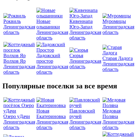
Роквиль
Новые
Кивеннапа
Муромицы
Ленинградская
ольшаники
Юго-Запад
Ленинградская
область
Ленинградская
Ленинградская
область
область
область
Ладожский
Сюрья
Старая Ладога
Волхов Яр
простор
Ленинградская
Ленинградская
Ленинградская
Ленинградская
область
область
область
область
Популярные поселки за все время
Новая
Павловский
Медовая
Озеро уДачи
Екатериновка
ручей
Поляна
Ленинградская
Ленинградская
Ленинградская
Ленинградская
область
область
область
область