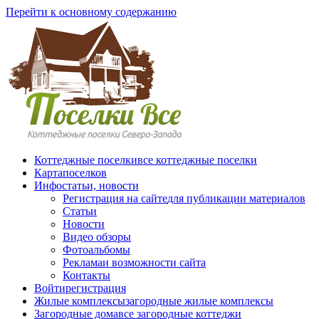
Перейти к основному содержанию
Коттеджные поселки
все коттеджные поселки
Карта
поселков
Инфо
статьи, новости
Регистрация на сайте
для публикации материалов
Статьи
Новости
Видео обзоры
Фотоальбомы
Реклама
и возможности сайта
Контакты
Войти
регистрация
Жилые комплексы
загородные жилые комплексы
Загородные дома
все загородные коттеджи