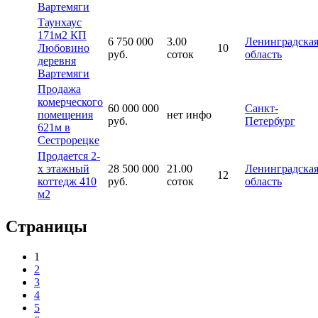
Вартемяги
Таунхаус
171м2 КП
6 750 000
3.00
Ленинградска
Любовино
10
руб.
соток
область
деревня
Вартемяги
Продажа
комерческого
60 000 000
Санкт-
помещения
нет инфо
руб.
Петербург
621м в
Сестрорецке
Продается 2-
х этажный
28 500 000
21.00
Ленинградска
12
коттедж 410
руб.
соток
область
м2
Страницы
1
2
3
4
5