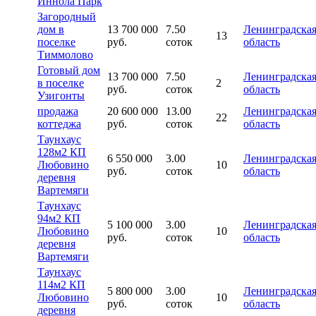
Иннола Парк
Загородный
дом в
13 700 000
7.50
Ленинградска
13
поселке
руб.
соток
область
Тиммолово
Готовый дом
13 700 000
7.50
Ленинградска
в поселке
2
руб.
соток
область
Узигонты
продажа
20 600 000
13.00
Ленинградска
22
коттеджа
руб.
соток
область
Таунхаус
128м2 КП
6 550 000
3.00
Ленинградска
Любовино
10
руб.
соток
область
деревня
Вартемяги
Таунхаус
94м2 КП
5 100 000
3.00
Ленинградска
Любовино
10
руб.
соток
область
деревня
Вартемяги
Таунхаус
114м2 КП
5 800 000
3.00
Ленинградска
Любовино
10
руб.
соток
область
деревня