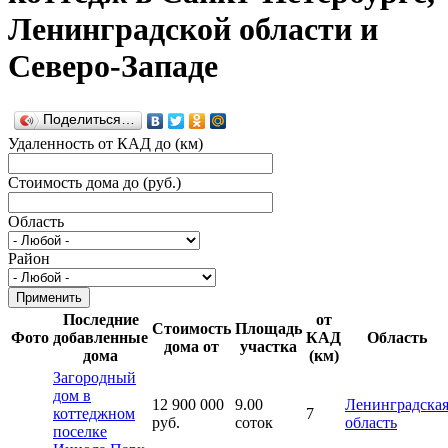
Ленинградской области и
Северо-Западе
Поделиться…
Удаленность от КАД до (км)
Стоимость дома до (руб.)
Область
Район
Последние
от
Стоимость
Площадь
Фото
добавленные
КАД
Область
дома от
участка
дома
(км)
Загородный
дом в
12 900 000
9.00
Ленинградска
коттеджном
7
руб.
соток
область
поселке