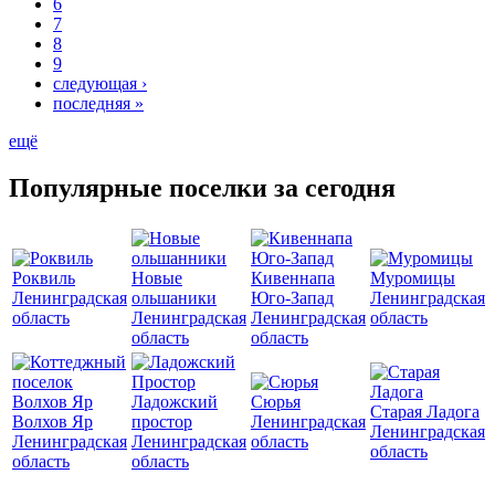
6
7
8
9
следующая ›
последняя »
ещё
Популярные поселки за сегодня
Роквиль
Новые
Кивеннапа
Муромицы
Ленинградская
ольшаники
Юго-Запад
Ленинградская
область
Ленинградская
Ленинградская
область
область
область
Ладожский
Сюрья
Старая Ладога
Волхов Яр
простор
Ленинградская
Ленинградская
Ленинградская
Ленинградская
область
область
область
область