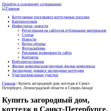
Перейти к основному содержанию
Коттеджные поселки
все коттеджные поселки
Карта
поселков
Инфо
статьи, новости
Регистрация на сайте
для публикации материалов
Статьи
Новости
Видео обзоры
Фотоальбомы
Реклама
и возможности сайта
Контакты
Войти
регистрация
Жилые комплексы
загородные жилые комплексы
Загородные дома
все загородные коттеджи
Участки
земельные участки
Главная
/
Купить загородный дом, коттедж в Санкт-
Петербурге, Ленинградской области и Северо-Западе
Купить загородный дом,
коттедж в Санкт-Петербурге,