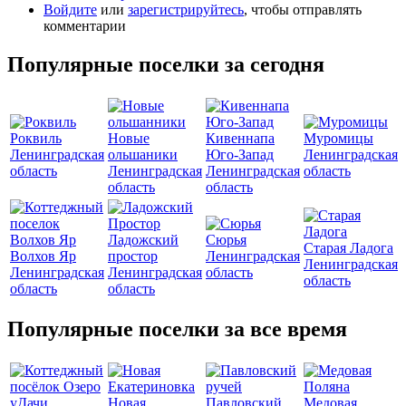
Войдите
или
зарегистрируйтесь
, чтобы отправлять
комментарии
Популярные поселки за сегодня
Роквиль
Новые
Кивеннапа
Муромицы
Ленинградская
ольшаники
Юго-Запад
Ленинградская
область
Ленинградская
Ленинградская
область
область
область
Ладожский
Сюрья
Старая Ладога
Волхов Яр
простор
Ленинградская
Ленинградская
Ленинградская
Ленинградская
область
область
область
область
Популярные поселки за все время
Новая
Павловский
Медовая