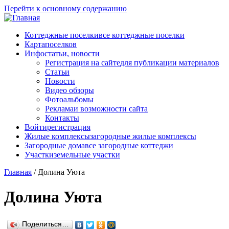
Перейти к основному содержанию
Коттеджные поселки
все коттеджные поселки
Карта
поселков
Инфо
статьи, новости
Регистрация на сайте
для публикации материалов
Статьи
Новости
Видео обзоры
Фотоальбомы
Реклама
и возможности сайта
Контакты
Войти
регистрация
Жилые комплексы
загородные жилые комплексы
Загородные дома
все загородные коттеджи
Участки
земельные участки
Главная
/
Долина Уюта
Долина Уюта
Поделиться…