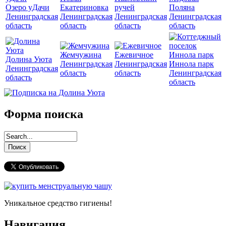
Озеро уДачи
Екатериновка
ручей
Поляна
Ленинградская
Ленинградская
Ленинградская
Ленинградская
область
область
область
область
Жемчужина
Ежевичное
Долина Уюта
Ленинградская
Ленинградская
Иннола парк
Ленинградская
область
область
Ленинградская
область
область
Форма поиска
Уникальное средство гигиены!
Навигация