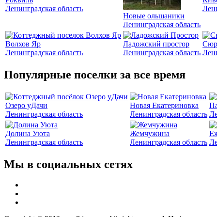
Ленинградская область
Лен
Новые ольшаники
Ленинградская область
Волхов Яр
Ладожский простор
Сюр
Ленинградская область
Ленинградская область
Лен
Популярные поселки за все время
Озеро уДачи
Новая Екатериновка
Па
Ленинградская область
Ленинградская область
Ле
Долина Уюта
Жемчужина
Е
Ленинградская область
Ленинградская область
Ле
Мы в социальных сетях