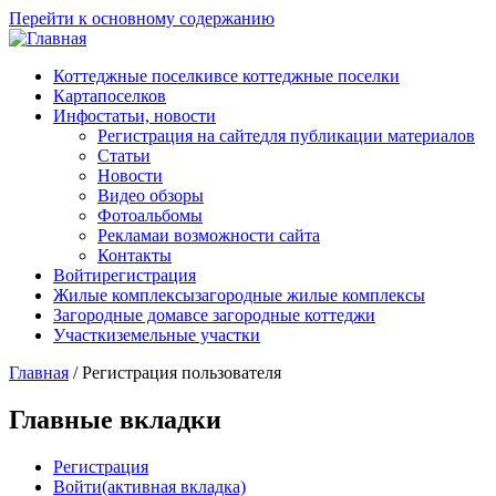
Перейти к основному содержанию
Коттеджные поселки
все коттеджные поселки
Карта
поселков
Инфо
статьи, новости
Регистрация на сайте
для публикации материалов
Статьи
Новости
Видео обзоры
Фотоальбомы
Реклама
и возможности сайта
Контакты
Войти
регистрация
Жилые комплексы
загородные жилые комплексы
Загородные дома
все загородные коттеджи
Участки
земельные участки
Главная
/
Регистрация пользователя
Главные вкладки
Регистрация
Войти
(активная вкладка)