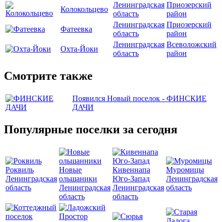
Ленинградская
Приозерский
Колокольцево
область
район
Ленинградская
Приозерский
Фатеевка
область
район
Ленинградская
Всеволожский
Охта-Йоки
область
район
Смотрите также
Появился Новый поселок - ФИНСКИЕ
ДАЧИ
Популярные поселки за сегодня
Роквиль
Новые
Кивеннапа
Муромицы
Ленинградская
ольшаники
Юго-Запад
Ленинградская
область
Ленинградская
Ленинградская
область
область
область