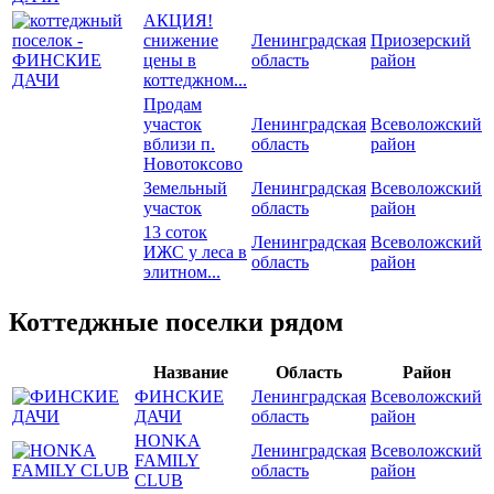
АКЦИЯ!
снижение
Ленинградская
Приозерский
цены в
область
район
коттеджном...
Продам
участок
Ленинградская
Всеволожский
вблизи п.
область
район
Новотоксово
Земельный
Ленинградская
Всеволожский
участок
область
район
13 соток
Ленинградская
Всеволожский
ИЖС у леса в
область
район
элитном...
Коттеджные поселки рядом
Название
Область
Район
ФИНСКИЕ
Ленинградская
Всеволожский
ДАЧИ
область
район
HONKA
Ленинградская
Всеволожский
FAMILY
область
район
CLUB