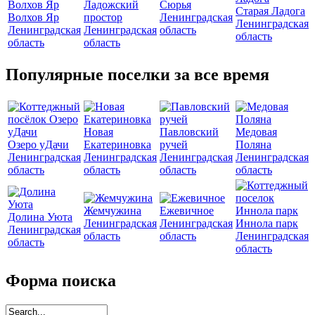
Ладожский
Сюрья
Старая Ладога
Волхов Яр
простор
Ленинградская
Ленинградская
Ленинградская
Ленинградская
область
область
область
область
Популярные поселки за все время
Новая
Павловский
Медовая
Озеро уДачи
Екатериновка
ручей
Поляна
Ленинградская
Ленинградская
Ленинградская
Ленинградская
область
область
область
область
Жемчужина
Ежевичное
Долина Уюта
Ленинградская
Ленинградская
Иннола парк
Ленинградская
область
область
Ленинградская
область
область
Форма поиска