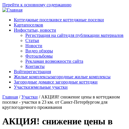
Перейти к основному содержанию
Коттеджные поселки
все коттеджные поселки
Карта
поселков
Инфо
статьи, новости
Регистрация на сайте
для публикации материалов
Статьи
Новости
Видео обзоры
Фотоальбомы
Реклама
и возможности сайта
Контакты
Войти
регистрация
Жилые комплексы
загородные жилые комплексы
Загородные дома
все загородные коттеджи
Участки
земельные участки
Главная
/
Участки
/
АКЦИЯ! снижение цены в коттеджном
поселке - участки в 23 км. от Санкт-Петербургом для
круглогодичного проживания
АКЦИЯ! снижение цены в