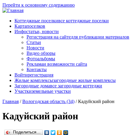
Перейти к основному содержанию
Коттеджные поселки
все коттеджные поселки
Карта
поселков
Инфо
статьи, новости
Регистрация на сайте
для публикации материалов
Статьи
Новости
Видео обзоры
Фотоальбомы
Реклама
и возможности сайта
Контакты
Войти
регистрация
Жилые комплексы
загородные жилые комплексы
Загородные дома
все загородные коттеджи
Участки
земельные участки
Главная
/
Вологодская область (34)
/
Кадуйский район
Кадуйский район
Поделиться…