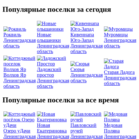
Популярные поселки за сегодня
Роквиль
Новые
Кивеннапа
Муромицы
Ленинградская
ольшаники
Юго-Запад
Ленинградская
область
Ленинградская
Ленинградская
область
область
область
Ладожский
Сюрья
Старая Ладога
Волхов Яр
простор
Ленинградская
Ленинградская
Ленинградская
Ленинградская
область
область
область
область
Популярные поселки за все время
Новая
Павловский
Медовая
Озеро уДачи
Екатериновка
ручей
Поляна
Ленинградская
Ленинградская
Ленинградская
Ленинградская