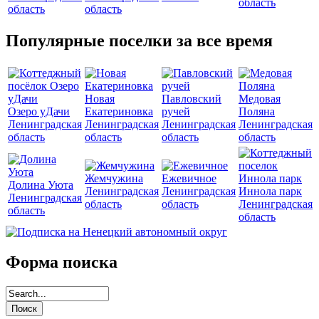
область
область
область
Популярные поселки за все время
Новая
Павловский
Медовая
Озеро уДачи
Екатериновка
ручей
Поляна
Ленинградская
Ленинградская
Ленинградская
Ленинградская
область
область
область
область
Жемчужина
Ежевичное
Долина Уюта
Ленинградская
Ленинградская
Иннола парк
Ленинградская
область
область
Ленинградская
область
область
Форма поиска