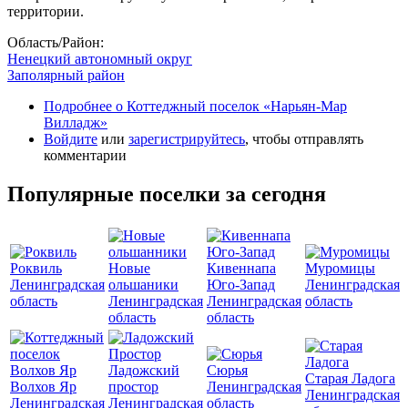
территории.
Область/Район:
Ненецкий автономный округ
Заполярный район
Подробнее
о Коттеджный поселок «Нарьян-Мар
Вилладж»
Войдите
или
зарегистрируйтесь
, чтобы отправлять
комментарии
Популярные поселки за сегодня
Роквиль
Новые
Кивеннапа
Муромицы
Ленинградская
ольшаники
Юго-Запад
Ленинградская
область
Ленинградская
Ленинградская
область
область
область
Ладожский
Сюрья
Старая Ладога
Волхов Яр
простор
Ленинградская
Ленинградская
Ленинградская
Ленинградская
область