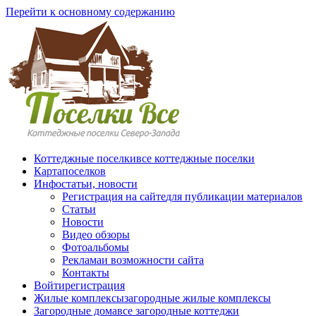
Перейти к основному содержанию
Коттеджные поселки
все коттеджные поселки
Карта
поселков
Инфо
статьи, новости
Регистрация на сайте
для публикации материалов
Статьи
Новости
Видео обзоры
Фотоальбомы
Реклама
и возможности сайта
Контакты
Войти
регистрация
Жилые комплексы
загородные жилые комплексы
Загородные дома
все загородные коттеджи