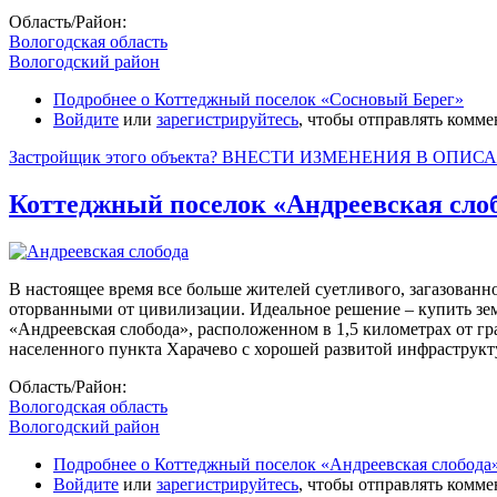
Область/Район:
Вологодская область
Вологодский район
Подробнее
о Коттеджный поселок «Сосновый Берег»
Войдите
или
зарегистрируйтесь
, чтобы отправлять комм
Застройщик этого объекта? ВНЕСТИ ИЗМЕНЕНИЯ В ОПИС
Коттеджный поселок «Андреевская сло
В настоящее время все больше жителей суетливого, загазованно
оторванными от цивилизации. Идеальное решение – купить зе
«Андреевская слобода», расположенном в 1,5 километрах от 
населенного пункта Харачево с хорошей развитой инфраструкт
Область/Район:
Вологодская область
Вологодский район
Подробнее
о Коттеджный поселок «Андреевская слобода
Войдите
или
зарегистрируйтесь
, чтобы отправлять комм