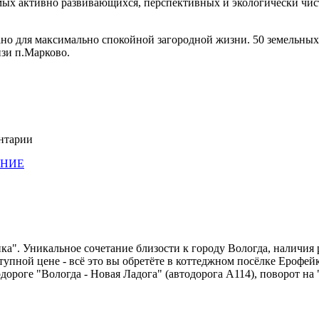
мых активно развивающихся, перспективных и экологически чис
о для максимально спокойной загородной жизни. 50 земельных у
изи п.Марково.
ентарии
АНИЕ
". Уникальное сочетание близости к городу Вологда, наличия
тупной цене - всё это вы обретёте в коттеджном посёлке Ерофей
дороге "Вологда - Новая Ладога" (автодорога А114), поворот на 