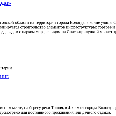
ода»
одской области на территории города Вологды в конце улицы С
Планируется строительство элементов инфраструктуры: торговый
рода, рядом с парком мира, с видом на Спасо-прилуцкий монасты
ентарии
АНИЕ
»
ном месте, на берегу реки Тошня, в 4-х км от города Вологда,
едусмотрено для постоянного проживания или дачного отдыха.