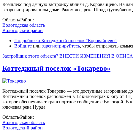
Комплекс под дачную застройку вблизи д. Коровайцево. На дан
в зарегистрированном доме. Рядом лес, река Шолда (углублено
Область/Район:
Вологодская область
Вологодский район
Подробнее
о Коттеджный поселок "Коровайцево"
Войдите
или
зарегистрируйтесь
, чтобы отправлять комм
Застройщик этого объекта? ВНЕСТИ ИЗМЕНЕНИЯ В ОПИС
Коттеджный поселок «Токарево»
Коттеджный поселок Токарево — это доступные загородные до
Коттеджный поселок расположен в 12 километрах к югу от ТЦ 
которое обеспечивает транспортное сообщение с Вологдой. В 
ключевая река Нурда.
Область/Район:
Вологодская область
Вологодский район