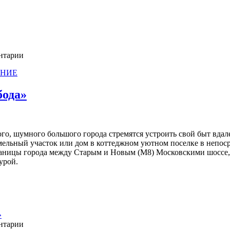
ентарии
АНИЕ
бода»
го, шумного большого города стремятся устроить свой быт вдалек
мельный участок или дом в коттеджном уютном поселке в непос
границы города между Старым и Новым (М8) Московскими шоссе
урой.
»
ентарии