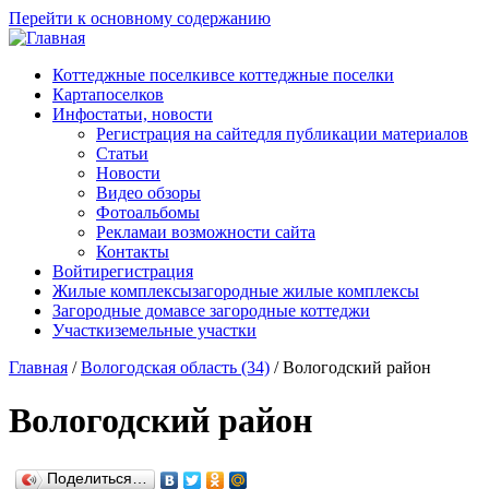
Перейти к основному содержанию
Коттеджные поселки
все коттеджные поселки
Карта
поселков
Инфо
статьи, новости
Регистрация на сайте
для публикации материалов
Статьи
Новости
Видео обзоры
Фотоальбомы
Реклама
и возможности сайта
Контакты
Войти
регистрация
Жилые комплексы
загородные жилые комплексы
Загородные дома
все загородные коттеджи
Участки
земельные участки
Главная
/
Вологодская область (34)
/
Вологодский район
Вологодский район
Поделиться…