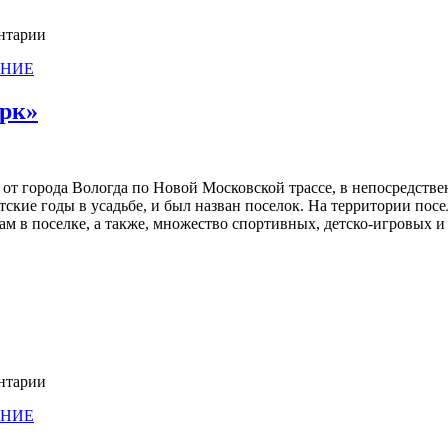
ентарии
АНИЕ
арк»
от города Вологда по Новой Московской трассе, в непосредстве
тские годы в усадьбе, и был назван поселок. На территории пос
ткам в поселке, а также, множество спортивных, детско-игровых 
ентарии
АНИЕ