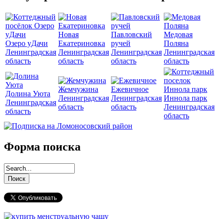
Новая
Павловский
Медовая
Озеро уДачи
Екатериновка
ручей
Поляна
Ленинградская
Ленинградская
Ленинградская
Ленинградская
область
область
область
область
Жемчужина
Ежевичное
Долина Уюта
Ленинградская
Ленинградская
Иннола парк
Ленинградская
область
область
Ленинградская
область
область
Форма поиска