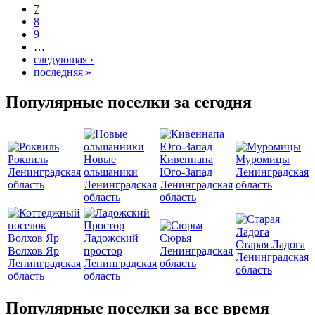
7
8
9
…
следующая ›
последняя »
Популярные поселки за сегодня
Роквиль
Новые
Кивеннапа
Муромицы
Ленинградская
ольшаники
Юго-Запад
Ленинградская
область
Ленинградская
Ленинградская
область
область
область
Ладожский
Сюрья
Старая Ладога
Волхов Яр
простор
Ленинградская
Ленинградская
Ленинградская
Ленинградская
область
область
область
область
Популярные поселки за все время