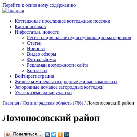
Перейти к основному содержанию
Коттеджные поселки
все коттеджные поселки
Карта
поселков
Инфо
статьи, новости
Регистрация на сайте
для публикации материалов
Статьи
Новости
Видео обзоры
Фотоальбомы
Реклама
и возможности сайта
Контакты
Войти
регистрация
Жилые комплексы
загородные жилые комплексы
Загородные дома
все загородные коттеджи
Участки
земельные участки
Главная
/
Ленинградская область (766)
/
Ломоносовский район
Ломоносовский район
Поделиться…