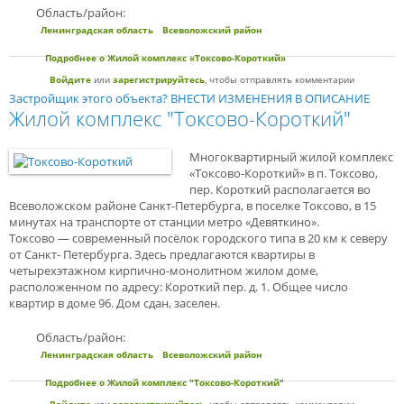
Область/район:
Ленинградская область
Всеволожский район
Подробнее
о Жилой комплекс «Токсово-Короткий»
Войдите
или
зарегистрируйтесь
, чтобы отправлять комментарии
Застройщик этого объекта? ВНЕСТИ ИЗМЕНЕНИЯ В ОПИСАНИЕ
Жилой комплекс "Токсово-Короткий"
Многоквартирный жилой комплекс
«Токсово-Короткий» в п. Токсово,
пер. Короткий располагается во
Всеволожском районе Санкт-Петербурга, в поселке Токсово, в 15
минутах на транспорте от станции метро «Девяткино».
Токсово — современный посёлок городского типа в 20 км к северу
от Санкт- Петербурга. Здесь предлагаются квартиры в
четырехэтажном кирпично-монолитном жилом доме,
расположенном по адресу: Короткий пер. д. 1. Общее число
квартир в доме 96. Дом сдан, заселен.
Область/район:
Ленинградская область
Всеволожский район
Подробнее
о Жилой комплекс "Токсово-Короткий"