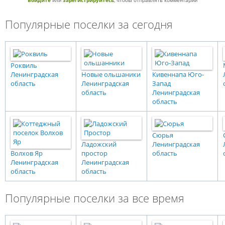
Войдите
или
зарегистрируйтесь
, чтобы отправлять комментарии
Популярные поселки за сегодня
Роквиль
Ленинградская
Новые ольшаники
Кивеннапа Юго-
область
Ленинградская
Запад
область
Ленинградская
область
Сюрья
Ладожский
Ленинградская
Волхов Яр
простор
область
Ленинградская
Ленинградская
область
область
Популярные поселки за все время