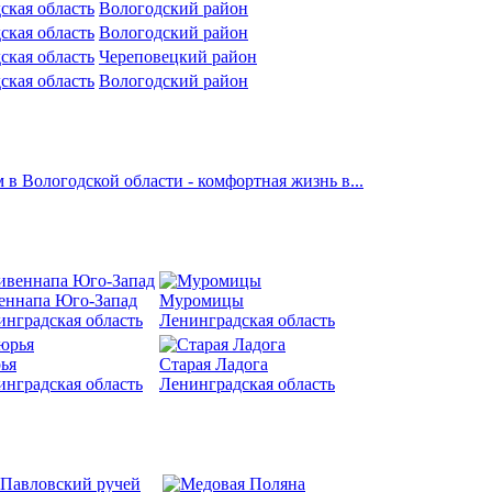
ская область
Вологодский район
ская область
Вологодский район
ская область
Череповецкий район
ская область
Вологодский район
 в Вологодской области - комфортная жизнь в...
еннапа Юго-Запад
Муромицы
инградская область
Ленинградская область
ья
Старая Ладога
инградская область
Ленинградская область