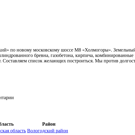
ий» по новому московскому шоссе М8 «Холмогоры». Земельный у
линдрованного бревна, газобетона, кирпича, комбинированные н
тку. Составляем список желающих построиться. Мы против долго
ентарии
бласть
Район
ская область
Вологодский район