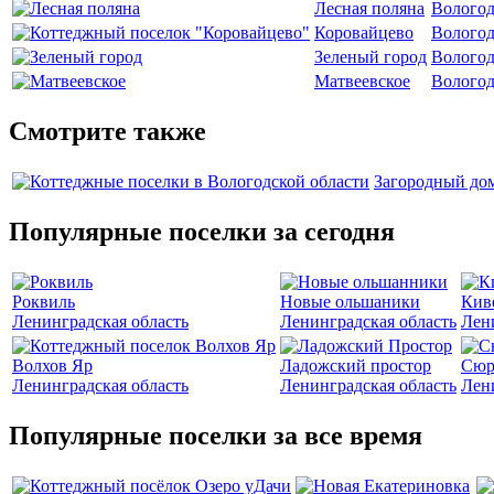
Лесная поляна
Вологод
Коровайцево
Вологод
Зеленый город
Вологод
Матвеевское
Вологод
Смотрите также
Загородный дом
Популярные поселки за сегодня
Роквиль
Новые ольшаники
Кив
Ленинградская область
Ленинградская область
Лен
Волхов Яр
Ладожский простор
Сюр
Ленинградская область
Ленинградская область
Лен
Популярные поселки за все время