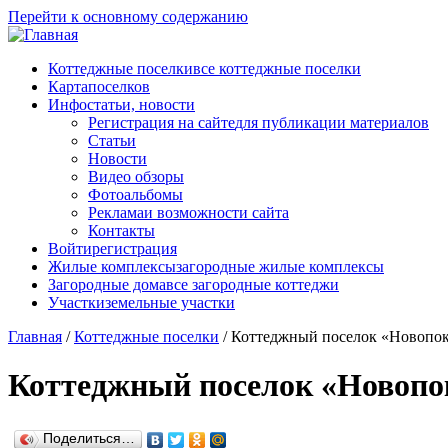
Перейти к основному содержанию
Коттеджные поселки
все коттеджные поселки
Карта
поселков
Инфо
статьи, новости
Регистрация на сайте
для публикации материалов
Статьи
Новости
Видео обзоры
Фотоальбомы
Реклама
и возможности сайта
Контакты
Войти
регистрация
Жилые комплексы
загородные жилые комплексы
Загородные дома
все загородные коттеджи
Участки
земельные участки
Главная
/
Коттеджные поселки
/
Коттеджный поселок «Новопо
Коттеджный поселок «Новопо
Поделиться…