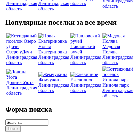
Ленинградска
Ленинградская
Ленинградская
область
область
область
область
Популярные поселки за все время
Новая
Павловский
Медовая
Озеро уДачи
Екатериновка
ручей
Поляна
Ленинградская
Ленинградская
Ленинградская
Ленинградска
область
область
область
область
Жемчужина
Ежевичное
Долина Уюта
Ленинградская
Ленинградская
Иннола парк
Ленинградская
область
область
Ленинградска
область
область
Форма поиска