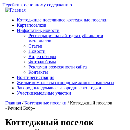
Перейти к основному содержанию
Коттеджные поселки
все коттеджные поселки
Карта
поселков
Инфо
статьи, новости
Регистрация на сайте
для публикации
материалов
Статьи
Новости
Видео обзоры
Фотоальбомы
Реклама
и возможности сайта
Контакты
Войти
регистрация
Жилые комплексы
загородные жилые комплексы
Загородные дома
все загородные коттеджи
Участки
земельные участки
Главная
/
Коттеджные поселки
/
Коттеджный поселок
«Речной Бобр»
Коттеджный поселок