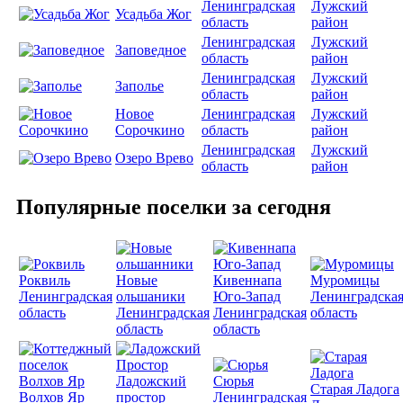
Ленинградская
Лужский
Усадьба Жог
область
район
Ленинградская
Лужский
Заповедное
область
район
Ленинградская
Лужский
Заполье
область
район
Новое
Ленинградская
Лужский
Сорочкино
область
район
Ленинградская
Лужский
Озеро Врево
область
район
Популярные поселки за сегодня
Роквиль
Новые
Кивеннапа
Муромицы
Ленинградская
ольшаники
Юго-Запад
Ленинградска
область
Ленинградская
Ленинградская
область
область
область
Ладожский
Сюрья
Старая Ладога
Волхов Яр
простор
Ленинградская