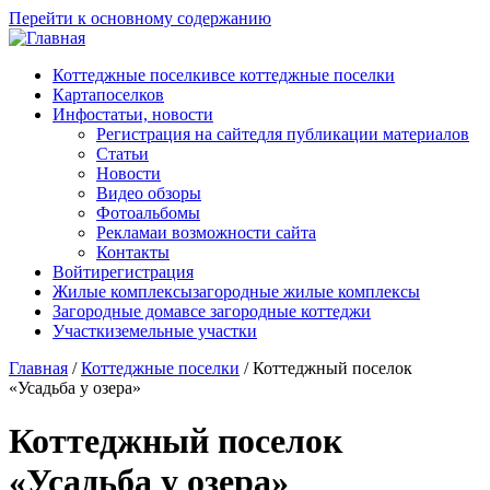
Перейти к основному содержанию
Коттеджные поселки
все коттеджные поселки
Карта
поселков
Инфо
статьи, новости
Регистрация на сайте
для публикации материалов
Статьи
Новости
Видео обзоры
Фотоальбомы
Реклама
и возможности сайта
Контакты
Войти
регистрация
Жилые комплексы
загородные жилые комплексы
Загородные дома
все загородные коттеджи
Участки
земельные участки
Главная
/
Коттеджные поселки
/
Коттеджный поселок
«Усадьба у озера»
Коттеджный поселок
«Усадьба у озера»