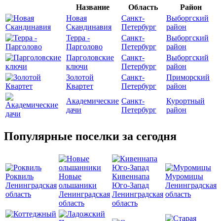
Название
Область
Район
Новая
Санкт-
Выборгский
Скандинавия
Петербург
район
Терра -
Санкт-
Выборгский
Парголово
Петербург
район
Парголовские
Санкт-
Выборгский
ключи
Петербург
район
Золотой
Санкт-
Приморский
Квартет
Петербург
район
Академические
Санкт-
Курортный
дачи
Петербург
район
Популярные поселки за сегодня
Роквиль
Новые
Кивеннапа
Муромицы
Ленинградская
ольшаники
Юго-Запад
Ленинградская
область
Ленинградская
Ленинградская
область
область
область