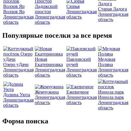
Ладожский
Сюрья
Старая Ладога
Волхов Яр
простор
Ленинградская
Ленинградская
Ленинградская
Ленинградская
область
область
область
область
Популярные поселки за все время
Новая
Павловский
Медовая
Озеро уДачи
Екатериновка
ручей
Поляна
Ленинградская
Ленинградская
Ленинградская
Ленинградская
область
область
область
область
Жемчужина
Ежевичное
Долина Уюта
Ленинградская
Ленинградская
Иннола парк
Ленинградская
область
область
Ленинградская
область
область
Форма поиска