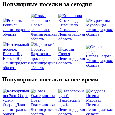
Популярные поселки за сегодня
Роквиль
Новые
Кивеннапа
Муромицы
Ленинградская
ольшаники
Юго-Запад
Ленинградская
область
Ленинградская
Ленинградская
область
область
область
Ладожский
Сюрья
Старая Ладога
Волхов Яр
простор
Ленинградская
Ленинградская
Ленинградская
Ленинградская
область
область
область
область
Популярные поселки за все время
Новая
Павловский
Медовая
Озеро уДачи
Екатериновка
ручей
Поляна
Ленинградская
Ленинградская
Ленинградская
Ленинградская
область
область
область
область