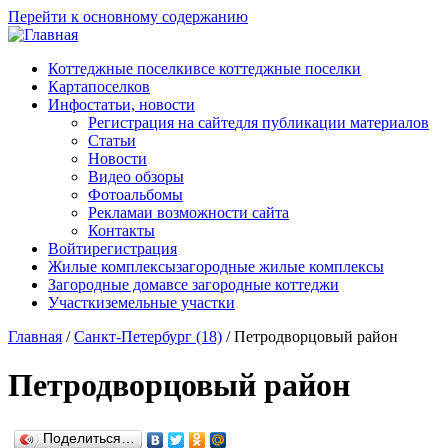
Перейти к основному содержанию
Коттеджные поселки
все коттеджные поселки
Карта
поселков
Инфо
статьи, новости
Регистрация на сайте
для публикации материалов
Статьи
Новости
Видео обзоры
Фотоальбомы
Реклама
и возможности сайта
Контакты
Войти
регистрация
Жилые комплексы
загородные жилые комплексы
Загородные дома
все загородные коттеджи
Участки
земельные участки
Главная
/
Санкт-Петербург (18)
/
Петродворцовый район
Петродворцовый район
Поделиться…